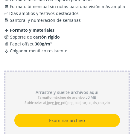
📆 Formato bimensual sin notas para una visión más amplia
✅ Días amplios y festivos destacados
🔢 Santoral y numeración de semanas
🔹 Formato y materiales
📦 Soporte de
cartón rígido
📄 Papel offset
300g/m²
🪝 Colgador metálico resistente
Arrastre y suelte archivos aqui
Tamaño máximo de archivo
50 MB
Subir solo:
ai,jpeg,jpg,pdf,png,psd,rar,txt,xls,xlsx,zip
Examinar archivo