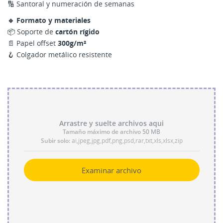
🔢 Santoral y numeración de semanas
🔹 Formato y materiales
📦 Soporte de
cartón rígido
📄 Papel offset
300g/m²
🪝 Colgador metálico resistente
Arrastre y suelte archivos aqui
Tamaño máximo de archivo
50 MB
Subir solo:
ai,jpeg,jpg,pdf,png,psd,rar,txt,xls,xlsx,zip
Examinar archivo