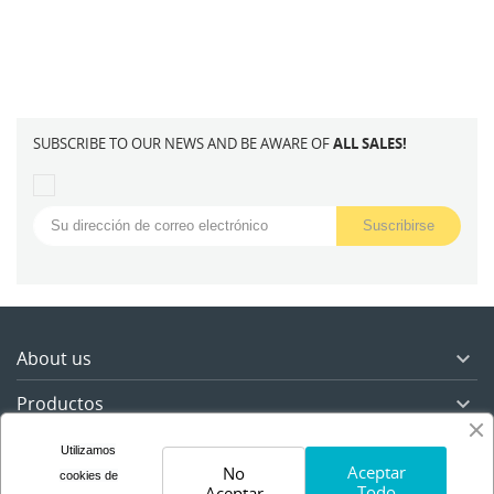
SUBSCRIBE TO OUR NEWS AND BE AWARE OF
ALL SALES!
About us

Productos

Nuestra empresa

Utilizamos
Aceptar
No
cookies de
Todo
Aceptar
Su cuenta