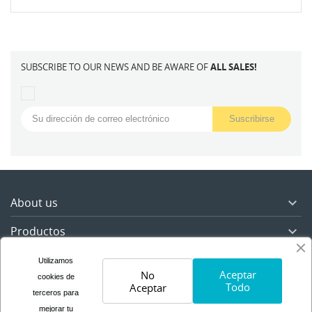
SUBSCRIBE TO OUR NEWS AND BE AWARE OF
ALL SALES!
About us

Productos

Nuestra empresa

Utilizamos
Aceptar
No
cookies de
Todo
Aceptar
Su cuenta

terceros para
mejorar tu