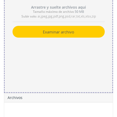
Arrastre y suelte archivos aqui
Tamaño máximo de archivo
50 MB
Subir solo:
ai,jpeg,jpg,pdf,png,psd,rar,txt,xls,xlsx,zip
Examinar archivo
Archivos