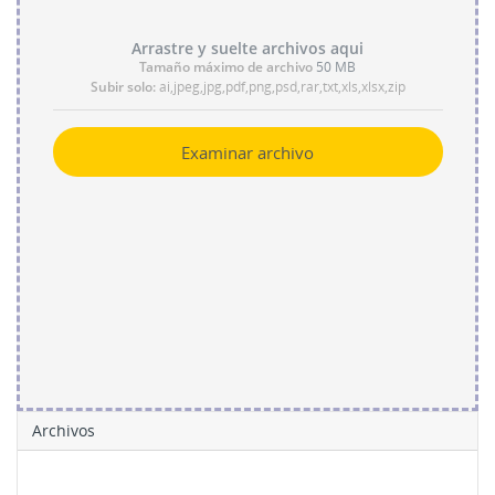
Arrastre y suelte archivos aqui
Tamaño máximo de archivo
50 MB
Subir solo:
ai,jpeg,jpg,pdf,png,psd,rar,txt,xls,xlsx,zip
Examinar archivo
Archivos