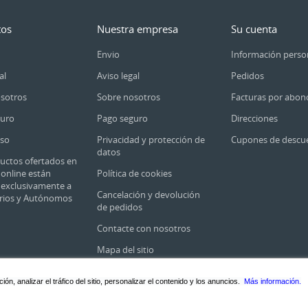
tos
Nuestra empresa
Su cuenta
Envio
Información perso
al
Aviso legal
Pedidos
sotros
Sobre nosotros
Facturas por abon
guro
Pago seguro
Direcciones
so
Privacidad y protección de
Cupones de descu
datos
uctos ofertados en
 online están
Política de cookies
s exclusivamente a
Cancelación y devolución
rios y Autónomos
de pedidos
Contacte con nosotros
Mapa del sitio
n, analizar el tráfico del sitio, personalizar el contenido y los anuncios.
Más información.