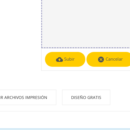
cloud_upload
cancel
Subir
Cancelar
IR ARCHIVOS IMPRESIÓN
DISEÑO GRATIS