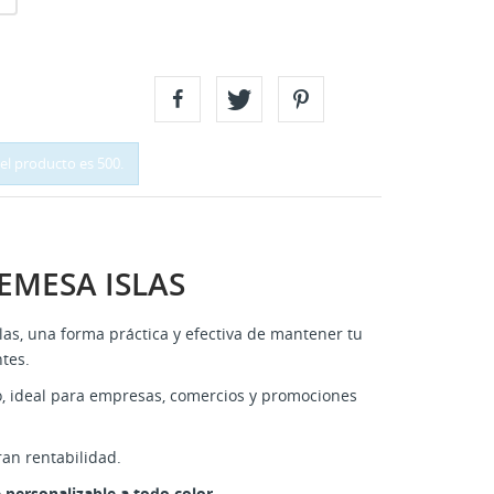
el producto es 500.
EMESA ISLAS
as, una forma práctica y efectiva de mantener tu
tes.
o, ideal para empresas, comercios y promociones
ran rentabilidad.
 personalizable a todo color.