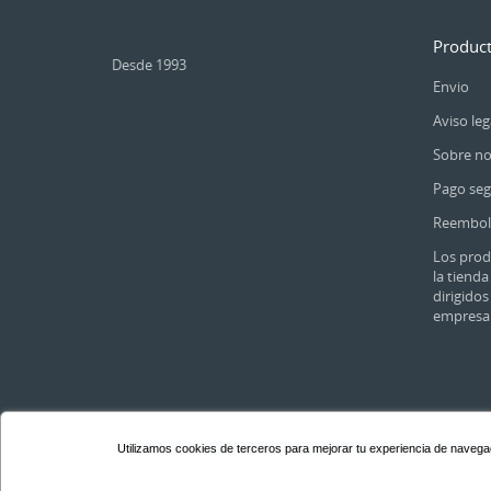
Produc
Desde 1993
Envio
Aviso leg
Sobre no
Pago se
Reembol
Los prod
la tienda
dirigido
empresa
Utilizamos cookies de terceros para mejorar tu experiencia de navegació
2025 Copyright (C) calendariodefaldilla.es