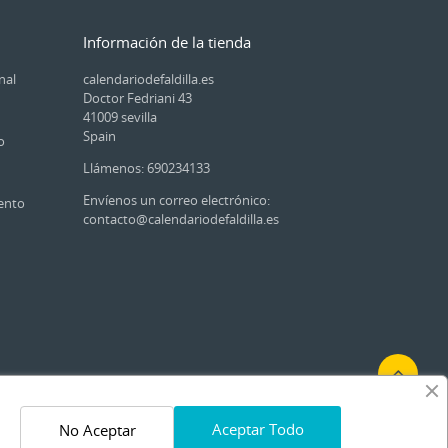
Información de la tienda
nal
calendariodefaldilla.es
Doctor Fedriani 43
41009 sevilla
Spain
o
Llámenos: 690234133
Envíenos un correo electrónico:
ento
contacto@calendariodefaldilla.es
Aceptar Todo
No Aceptar
Síguenos en las redes sociales