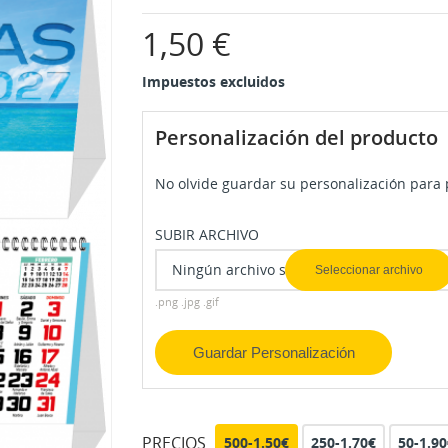
1,50 €
Impuestos excluidos
Personalización del producto
No olvide guardar su personalización para p
SUBIR ARCHIVO
Ningún archivo seleccionado
Seleccionar archivo
.png .jpg .gif
Guardar Personalización
PRECIOS
500-1.50€
250-1.70€
50-1.90