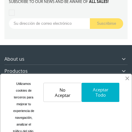
SUBSCRIBE TO OUR NEWS AND BE AWARE OF
ALL SALES!
About us

Productos

Nuestra empresa

Utilizamos
Aceptar
No
cookies de
Todo
Su cuenta

Aceptar
terceros para
mejorar tu
Información de la tienda

experiencia de
navegación,
analizar el
tráfico del sitio,